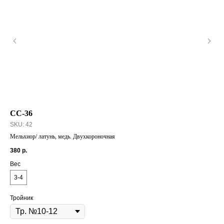
СС-36
Ма
SKU:
42
Мельхиор/ латунь, медь. Двухкороночная
17
380
р.
Дл
Вес
3-4
Тройник