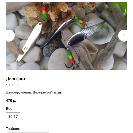
Дельфин
Кр
10
SKU:
12
Двухкороночная. Нержавейка/латунь
50
470
р.
Ра
Вес
16-17
Тройник