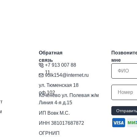
Обратная
Позвонит
связь
мне
+7 913 007 88
11
volk154@internet.ru
ул. Тюменская 18
оф.102
Коченево ул.
Полевая ж/м
т
Линия 4-я д.15
Отправит
м
ИП Вовк М.С.
ИНН 381017687872
ОГРНИП