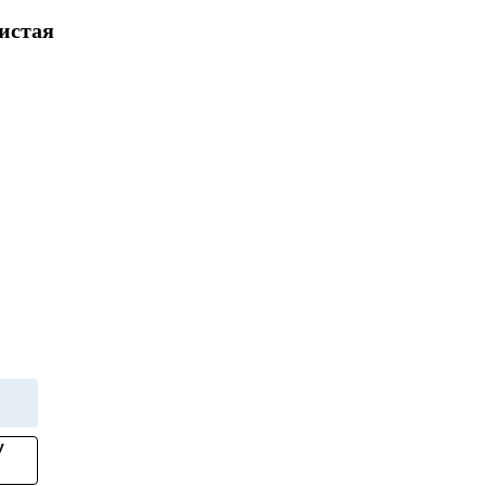
истая
у