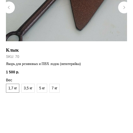
Клык
То
SKU:
70
Дву
Якорь для резиновых и ПВХ лодок (непотеряйка)
56
1 500
р.
Ве
Вес
3-
1,7 кг
3,5 кг
5 кг
7 кг
Тро
Ма