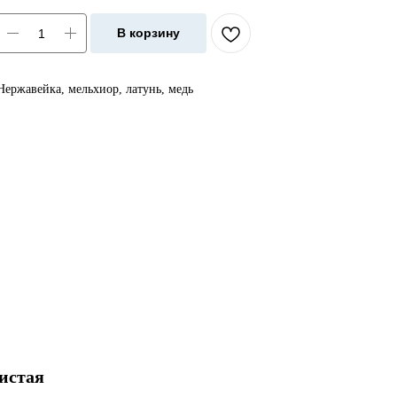
В корзину
Нержавейка, мельхиор, латунь, медь
истая