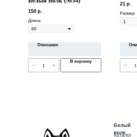
Белый Волк (№34)
21
р.
150
р.
Размер
Длина
Описание
Опи
В корзину
Белый
волк
Каталог