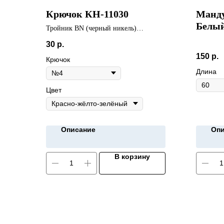
Крючок КН-11030
Манду
Белый
Тройник BN (черный никель)
светофор(кембрик)
30
р.
150
р.
Крючок
Длина
Цвет
Описание
Опи
В корзину