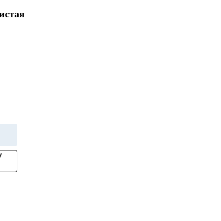
истая
у