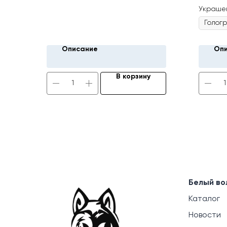
инструм
Украше
на откр
универс
ловить 
щуку, ок
Блесна 
Описание
Оп
рыболо
уникаль
исполне
В корзину
Белый во
Каталог
Новости