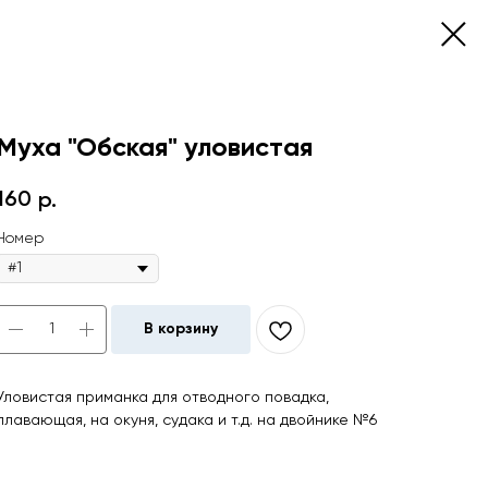
Муха "Обская" уловистая
160
р.
Номер
В корзину
Уловистая приманка для отводного повадка,
плавающая, на окуня, судака и т.д. на двойнике №6