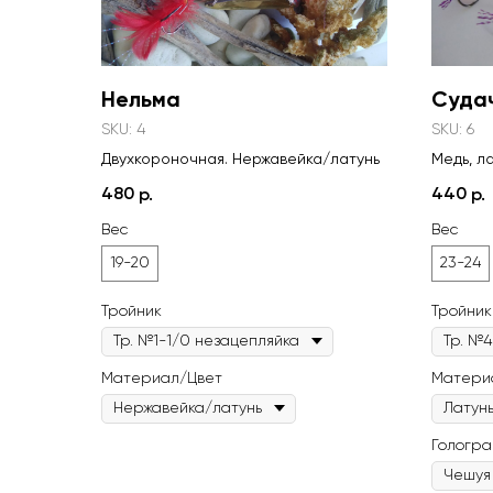
Нельма
Суда
SKU:
4
SKU:
6
Двухкороночная. Нержавейка/латунь
Медь, л
Двухсто
480
440
р.
р.
Блесна 
Вес
Вес
это уни
приманк
19-20
23-24
мастерс
Каждая 
что дел
Тройник
Тройник
неповто
таких м
нержаве
Материал/Цвет
Матери
"Судачь
баланси
привлек
мерцани
Гологр
хищную 
блесна 