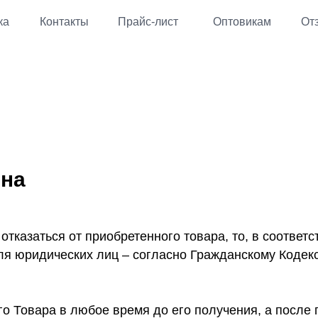
ка
Контакты
Прайс-лист
Оптовикам
От
ена
тказаться от приобретенного товара, то, в соответ
для юридических лиц – согласно Гражданскому Кодек
го Товара в любое время до его получения, а после п