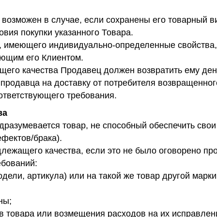
возможен в случае, если сохранены его товарный ви
вия покупки указанного Товара.
а, имеющего индивидуально-определенные свойства,
ающим его Клиентом.
ащего качества Продавец должен возвратить ему де
 продавца на доставку от потребителя возвращенного
ответствующего требования.
ва
разумевается товар, не способный обеспечить свои
ефектов/брака).
длежащего качества, если это не было оговорено пр
ебований:
дели, артикула) или на такой же товар другой марк
ны;
в товара или возмещения расходов на их исправлен